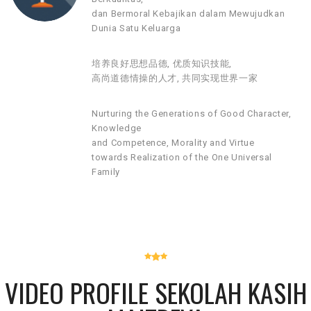
dan Bermoral Kebajikan dalam Mewujudkan
Dunia Satu Keluarga
培养良好思想品德, 优质知识技能,
高尚道德情操的人才, 共同实现世界一家
Nurturing the Generations of Good Character,
Knowledge
and Competence, Morality and Virtue
towards Realization of the One Universal
Family
VIDEO PROFILE SEKOLAH KASIH