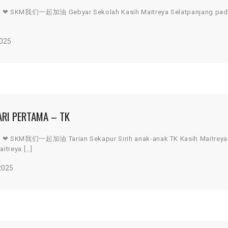
hI ❤ SKM我们一起加油 Gebyar Sekolah Kasih Maitreya Selatpanjang pada h
2025
ARI PERTAMA – TK
I ❤ SKM我们一起加油 Tarian Sekapur Sirih anak-anak TK Kasih Maitreya A
itreya […]
2025