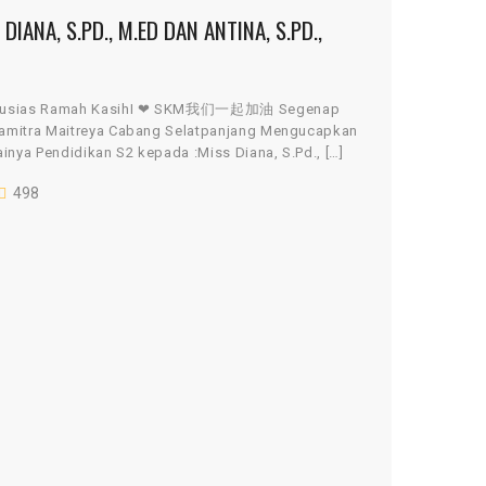
IANA, S.PD., M.ED DAN ANTINA, S.PD.,
Antusias Ramah KasihI ❤ SKM我们一起加油 Segenap
namitra Maitreya Cabang Selatpanjang Mengucapkan
inya Pendidikan S2 kepada :Miss Diana, S.Pd., […]
498