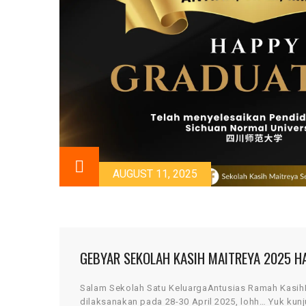
AUGUST 11, 2025
GEBYAR SEKOLAH KASIH MAITREYA 2025 H
Salam Sekolah Satu KeluargaAntusias Ramah Kasi
dilaksanakan pada 28-30 April 2025, lohh… Yuk kunj