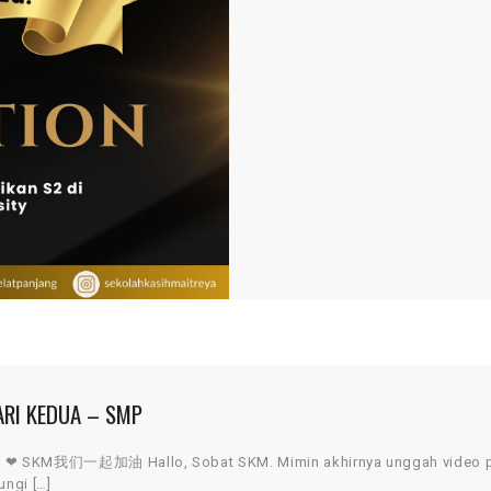
ARI KEDUA – SMP
hI ❤ SKM我们一起加油 Hallo, Sobat SKM. Mimin akhirnya unggah video p
ungi […]