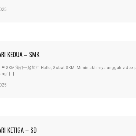
2025
ARI KEDUA – SMK
hI ❤ SKM我们一起加油 Hallo, Sobat SKM. Mimin akhirnya unggah video p
ungi […]
2025
RI KETIGA – SD