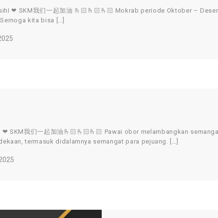
 KasihI ❤ SKM我们一起加油 🫰🏻🫰🏻🫰🏻 Mokrab periode Oktober – Dese
 Semoga kita bisa […]
2025
hI ❤ SKM我们一起加油🫰🏻🫰🏻🫰🏻 Pawai obor melambangkan semangat yan
ekaan, termasuk didalamnya semangat para pejuang. […]
 2025