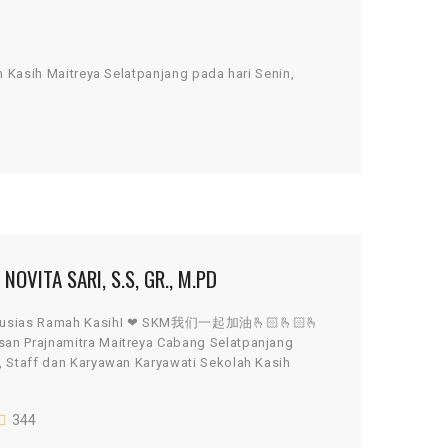
sih Maitreya Selatpanjang pada hari Senin,
OVITA SARI, S.S, GR., M.PD
Antusias Ramah KasihI ❤ SKM我们一起加油🫰🏻🫰🏻🫰
san Prajnamitra Maitreya Cabang Selatpanjang
, Staff dan Karyawan Karyawati Sekolah Kasih
344