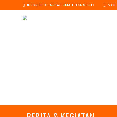
INFO@SEKOLAHKASIHMAITREYA.SCH.ID
MON -
BERITA & KEGIATAN