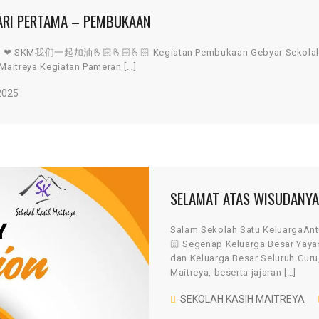
HARI PERTAMA – PEMBUKAAN
hI ❤ SKM我们一起加油🫰🏻🫰🏻🫰🏻 Kegiatan Pembukaan Gebyar Sekolah Ka
Maitreya Kegiatan Pameran […]
2025
SELAMAT ATAS WISUDANYA N
Salam Sekolah Satu Keluarga
🏻 Segenap Keluarga Besar Yaya
dan Keluarga Besar Seluruh Guru
Maitreya, beserta jajaran […]
SEKOLAH KASIH MAITREYA