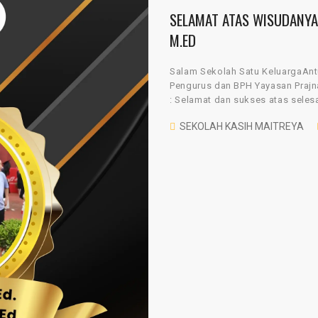
SELAMAT ATAS WISUDANYA D
M.ED
Salam Sekolah Satu Keluarga
Pengurus dan BPH Yayasan Praj
: Selamat dan sukses atas selesa
SEKOLAH KASIH MAITREYA