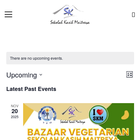
There are no upcoming events.
VIE
EVE
Upcoming
List
VIE
Select
NAV
Latest Past Events
NAV
date.
NOV
20
2025