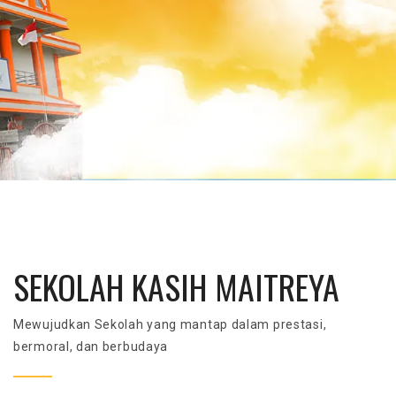
SEKOLAH KASIH MAITREYA
Mewujudkan Sekolah yang mantap dalam prestasi,
bermoral, dan berbudaya