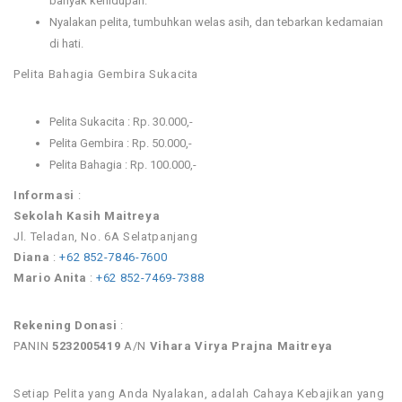
banyak kehidupan.
Nyalakan pelita, tumbuhkan welas asih, dan tebarkan kedamaian
di hati.
Pelita Bahagia Gembira Sukacita
Pelita Sukacita : Rp. 30.000,-
Pelita Gembira : Rp. 50.000,-
Pelita Bahagia : Rp. 100.000,-
Informasi
:
Sekolah Kasih Maitreya
Jl. Teladan, No. 6A Selatpanjang
Diana
:
+62 852-7846-7600
Mario Anita
:
+62 852-7469-7388
Rekening Donasi
:
PANIN
5232005419
A/N
Vihara Virya Prajna Maitreya
Setiap Pelita yang Anda Nyalakan, adalah Cahaya Kebajikan yang