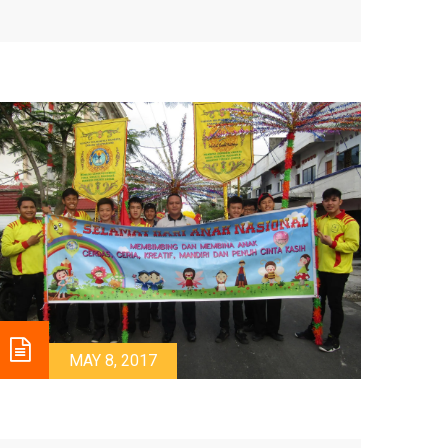
MAY 8, 2017