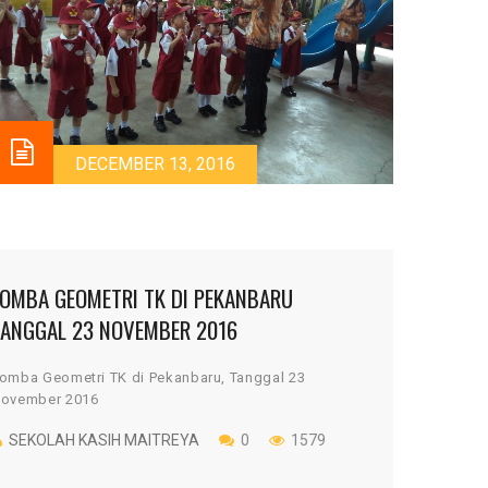
DECEMBER 13, 2016
LOMBA GEOMETRI TK DI PEKANBARU
TANGGAL 23 NOVEMBER 2016
omba Geometri TK di Pekanbaru, Tanggal 23
ovember 2016
SEKOLAH KASIH MAITREYA
0
1579