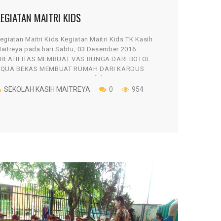
EGIATAN MAITRI KIDS
egiatan Maitri Kids Kegiatan Maitri Kids TK Kasih
aitreya pada hari Sabtu, 03 Desember 2016
REATIFITAS MEMBUAT VAS BUNGA DARI BOTOL
QUA BEKAS MEMBUAT RUMAH DARI KARDUS
EKAS KREATIFITAS MEMBUAT […]
SEKOLAH KASIH MAITREYA
0
954