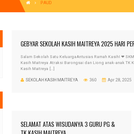
PAUD
GEBYAR SEKOLAH KASIH MAITREYA 2025 HARI PE
Salam Sekolah Satu KeluargaAntusias Ramah KasihI ❤ S
Kasih Maitreya Atraksi Barongsai dan Liong anak-anak TK K
Kasih Maitreya […]
SEKOLAH KASIH MAITREYA
360
Apr 28, 2025
SELAMAT ATAS WISUDANYA 3 GURU PG &
TK KASIH MAITREYA