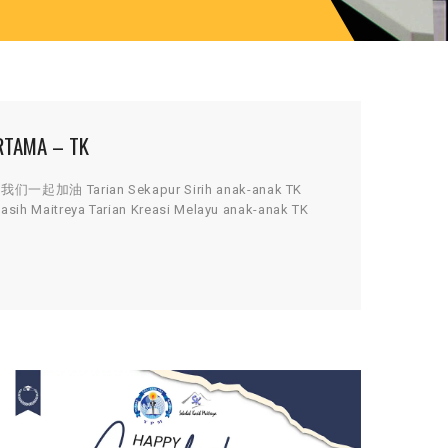
RTAMA – TK
KM我们一起加油 Tarian Sekapur Sirih anak-anak TK
asih Maitreya Tarian Kreasi Melayu anak-anak TK