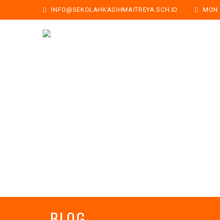
INFO@SEKOLAHKASIHMAITREYA.SCH.ID
MON -
BLOG