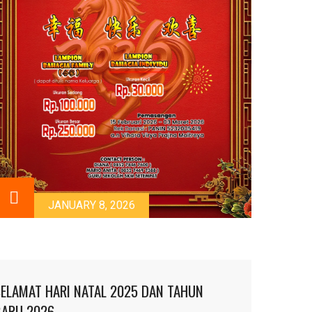
JANUARY 8, 2026
SELAMAT HARI NATAL 2025 DAN TAHUN
BARU 2026