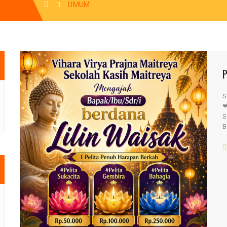
UMUM
P
S
❤
S
B
B