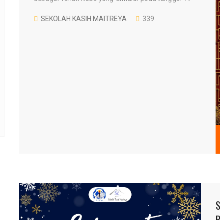
Februari 2026 dan berakhir […]
SEKOLAH KASIH MAITREYA
339