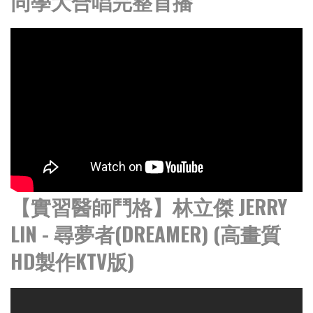
同學大合唱完整首播
【實習醫師鬥格】林立傑 JERRY
LIN - 尋夢者(DREAMER) (高畫質
HD製作KTV版)