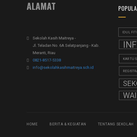
ALAMAT
POPULA
IDUL FIT
Sekolah Kasih Maitreya -
IN
Jl. Teladan No. 6A Selatpanjang - Kab.
Meranti, Riau
KARTU 
0821-8517-5338
info@sekolahkasihmaitreya.sch.id
REGISTR
SEK
WA
HOME
BERITA & KEGIATAN
TENTANG SEKOLAH