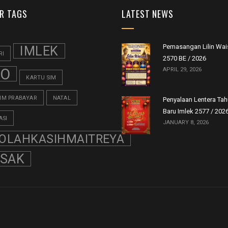
R TAGS
LATEST NEWS
Pemasangan Lilin Wai
IMLEK
RI
2570 BE / 2026
FO
APRIL 29, 2026
KARTU SIM
SIM PRABAYAR
NATAL
Penyalaan Lentera Ta
Baru Imlek 2577 / 202
ASI
JANUARY 8, 2026
OLAHKASIHMAITREYA
ISAK