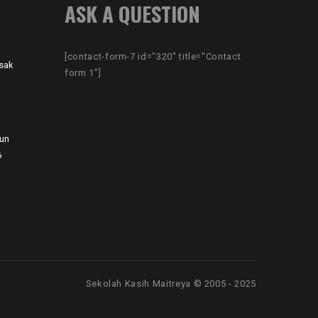
ASK A QUESTION
[contact-form-7 id="320" title="Contact
sak
form 1"]
hun
6
Sekolah Kasih Maitreya © 2005 - 2025