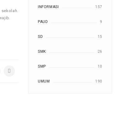
INFORMASI
157
 sekolah.
wajib.
PAUD
9
SD
15
SMK
26
SMP
10
UMUM
190