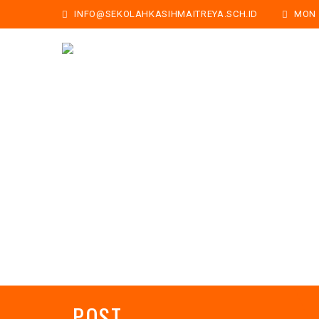
INFO@SEKOLAHKASIHMAITREYA.SCH.ID
MON -
POST