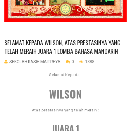
SELAMAT KEPADA WILSON, ATAS PRESTASINYA YANG
TELAH MERAIH JUARA 1 LOMBA BAHASA MANDARIN
SEKOLAH KASIH MAITREYA
0
1388
Selamat Kepada :
WILSON
Atas prestasinya yang telah meraih :
JUARA 1