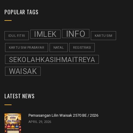
POPULAR TAGS
INFO
IMLEK
IDUL FITRI
KARTU SIM
KARTU SIM PRABAYAR
NATAL
REGISTRASI
SEKOLAHKASIHMAITREYA
WAISAK
LATEST NEWS
Pemasangan Lilin Waisak 2570 BE / 2026
APRIL 29, 2026