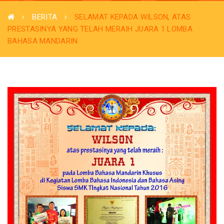
BERITA
SELAMAT KEPADA WILSON, ATAS
PRESTASINYA YANG TELAH MERAIH JUARA 1 LOMBA
BAHASA MANDARIN