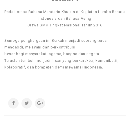
Pada Lomba Bahasa Mandarin Khusus di Kegiatan Lomba Bahasa
Indonesia dan Bahasa Asing
Siswa SMK Tingkat Nasional Tahun 2016
Semoga penghargaan ini Berkah menjadi seorang terus
mengabdi, melayani dan berkontribusi
besar bagi masyarakat, agama, bangsa dan negara.
Teruslah tumbuh menjadi insan yang berkarakter, komunikatif,
kolaboratif, dan kompeten demi mewarnai Indonesia.