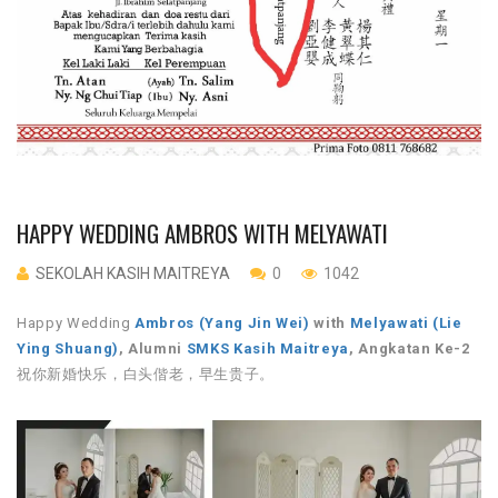
HAPPY WEDDING AMBROS WITH MELYAWATI
SEKOLAH KASIH MAITREYA
0
1042
Happy Wedding
Ambros (Yang Jin Wei)
with
Melyawati (Lie
Ying Shuang)
, Alumni
SMKS Kasih Maitreya
, Angkatan Ke-2
祝你新婚快乐，白头偕老，早生贵子。