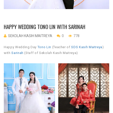
HAPPY WEDDING TONO LIN WITH SARINAH
SEKOLAH KASIH MAITREYA
0
778
Happy Wedding Day
Tono Lin
(Teacher of
SDS Kasih Maitreya
)
with
Sarinah
(Staff of Sekolah Kasih Maitreya)