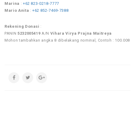
Marina
:
+62 823-0218-7777
Mario Anita
:
+62 852-7469-7388
Rekening Donasi
:
PANIN
5232005419
A/N
Vihara Virya Prajna Maitreya
Mohon tambahkan angka 8 dibelakang nominal, Contoh : 100.008