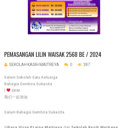
PEMASANGAN LILIN WAISAK 2568 BE / 2024
SEKOLAH KASIH MAITREYA
0
387
Salam Sekolah Satu Keluarga
Bahagia Gembira Sukacita
I
SKM
我们一起加油
Salam Bahagia Gembira Sukacita
V
ihara Virya Prajna Maitreya
dan
Sekolah Kasih Maitreya