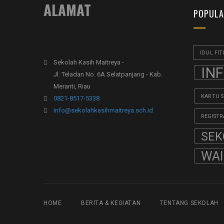
ALAMAT
POPULA
IDUL FIT
Sekolah Kasih Maitreya -
IN
Jl. Teladan No. 6A Selatpanjang - Kab.
Meranti, Riau
KARTU 
0821-8517-5338
info@sekolahkasihmaitreya.sch.id
REGISTR
SEK
WA
HOME
BERITA & KEGIATAN
TENTANG SEKOLAH