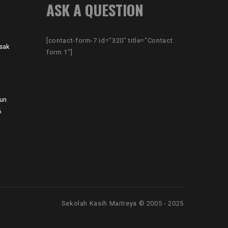
ASK A QUESTION
[contact-form-7 id="320" title="Contact
sak
form 1"]
hun
6
Sekolah Kasih Maitreya © 2005 - 2025