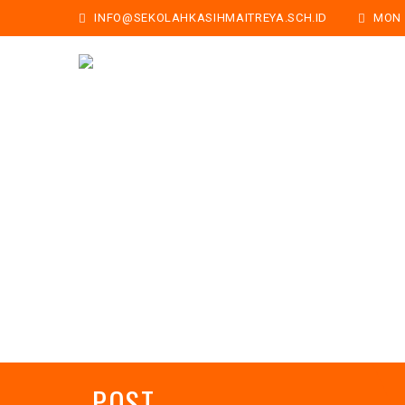
INFO@SEKOLAHKASIHMAITREYA.SCH.ID
MON -
POST