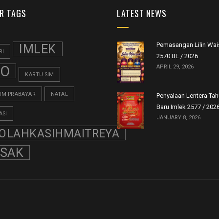
R TAGS
LATEST NEWS
Pemasangan Lilin Wai
IMLEK
RI
2570 BE / 2026
FO
APRIL 29, 2026
KARTU SIM
SIM PRABAYAR
NATAL
Penyalaan Lentera Ta
Baru Imlek 2577 / 202
ASI
JANUARY 8, 2026
OLAHKASIHMAITREYA
ISAK