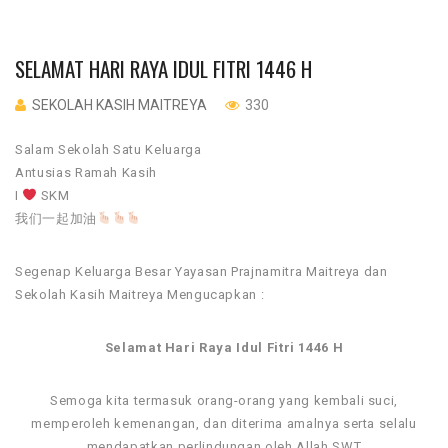
SELAMAT HARI RAYA IDUL FITRI 1446 H
SEKOLAH KASIH MAITREYA
330
Salam Sekolah Satu Keluarga
Antusias Ramah Kasih
I
SKM
我们一起加油
Segenap Keluarga Besar Yayasan Prajnamitra Maitreya dan
Sekolah Kasih Maitreya Mengucapkan :
Selamat Hari Raya Idul Fitri 1446 H
Semoga kita termasuk orang-orang yang kembali suci,
memperoleh kemenangan, dan diterima amalnya serta selalu
mendapatkan perlindungan oleh Allah SWT