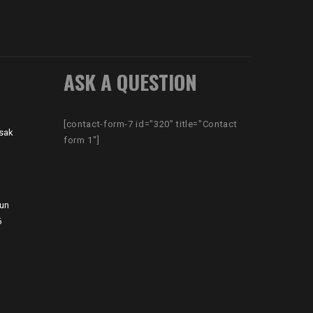
ASK A QUESTION
[contact-form-7 id="320" title="Contact
sak
form 1"]
hun
6