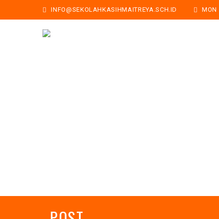
INFO@SEKOLAHKASIHMAITREYA.SCH.ID
MON -
POST