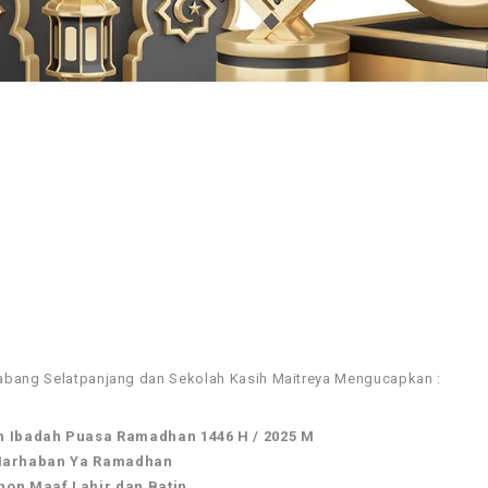
abang Selatpanjang dan Sekolah Kasih Maitreya​ Mengucapkan :
 Ibadah Puasa Ramadhan 1446 H / 2025 M
arhaban Ya Ramadhan
on Maaf Lahir dan Batin