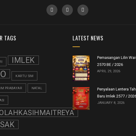
R TAGS
LATEST NEWS
Pemasangan Lilin Wai
IMLEK
RI
2570 BE / 2026
FO
APRIL 29, 2026
KARTU SIM
SIM PRABAYAR
NATAL
Penyalaan Lentera Ta
Baru Imlek 2577 / 202
ASI
JANUARY 8, 2026
OLAHKASIHMAITREYA
ISAK