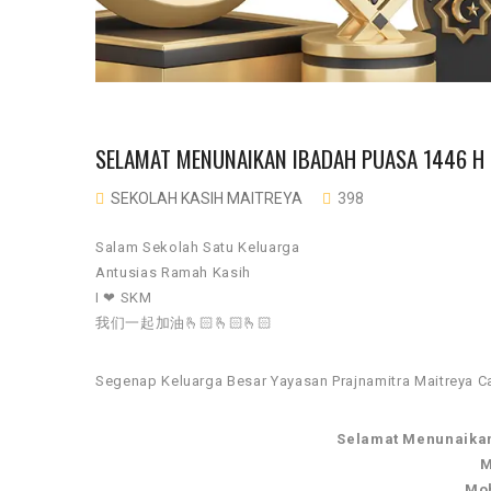
SELAMAT MENUNAIKAN IBADAH PUASA 1446 H
SEKOLAH KASIH MAITREYA
398
Salam Sekolah Satu Keluarga
Antusias Ramah Kasih
I ❤ SKM
我们一起加油🫰🏻🫰🏻🫰🏻
Segenap Keluarga Besar Yayasan Prajnamitra Maitreya C
Selamat Menunaikan
M
Moh