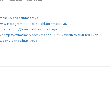
m/sekolahkasihmaitreya/
/www.instagram.com/sekolahkasihmaitreya/
w.tiktok.com/@sekolahkasihmaitreya
p :
https://whatsapp.com/channel/0029VaycNhP6RGJCKxOi7q2T
c/SekolahKasihMaitreya
om