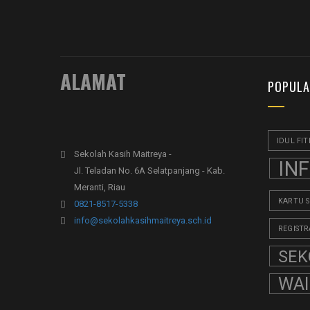
ALAMAT
POPULA
IDUL FIT
Sekolah Kasih Maitreya -
IN
Jl. Teladan No. 6A Selatpanjang - Kab.
Meranti, Riau
KARTU 
0821-8517-5338
info@sekolahkasihmaitreya.sch.id
REGISTR
SEK
WA