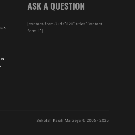
ASK A QUESTION
[contact-form-7 id="320" title="Contact
sak
form 1"]
hun
6
Sekolah Kasih Maitreya © 2005 - 2025