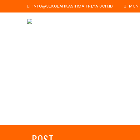
INFO@SEKOLAHKASIHMAITREYA.SCH.ID
MON -
POST