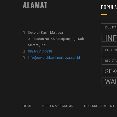
ALAMAT
POPULA
IDUL FIT
Sekolah Kasih Maitreya -
IN
Jl. Teladan No. 6A Selatpanjang - Kab.
Meranti, Riau
KARTU 
0821-8517-5338
info@sekolahkasihmaitreya.sch.id
REGISTR
SEK
WA
HOME
BERITA & KEGIATAN
TENTANG SEKOLAH