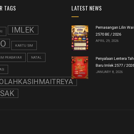
R TAGS
LATEST NEWS
Pemasangan Lilin Wai
IMLEK
RI
2570 BE / 2026
FO
APRIL 29, 2026
KARTU SIM
SIM PRABAYAR
NATAL
Penyalaan Lentera Ta
Baru Imlek 2577 / 202
ASI
JANUARY 8, 2026
OLAHKASIHMAITREYA
ISAK